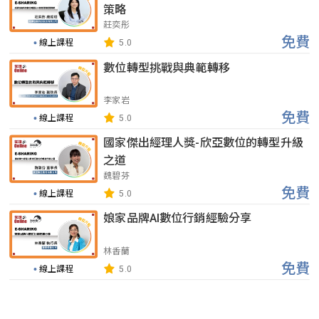
策略
莊奕彤
免費
線上課程
5.0
數位轉型挑戰與典範轉移
李家岩
免費
線上課程
5.0
國家傑出經理人獎-欣亞數位的轉型升級
之道
魏碧芬
免費
線上課程
5.0
娘家品牌AI數位行銷經驗分享
林香蘭
免費
線上課程
5.0