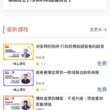
每隔周五 E-SHARING開講預告↓
最新課程
看更多
決策時的陷阱:行為財務給經營者的啟發
胡星陽
免費
線上課程
5.0
遠東醫電從零到一跨域融合創新商模
鄧俊男
免費
線上課程
5.0
傳統產業的轉型，不是升級，而是重新
定義價值
何麗純