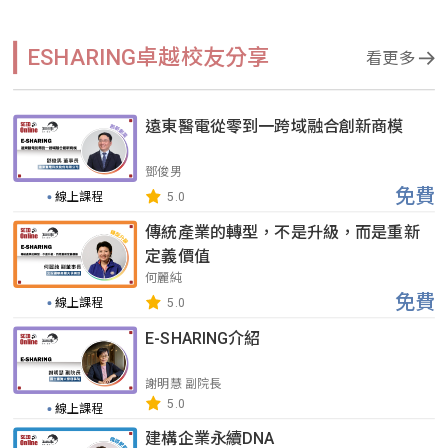
ESHARING卓越校友分享
看更多
遠東醫電從零到一跨域融合創新商模
鄧俊男
免費
線上課程
5.0
傳統產業的轉型，不是升級，而是重新
定義價值
何麗純
免費
線上課程
5.0
E-SHARING介紹
謝明慧 副院長
5.0
線上課程
建構企業永續DNA