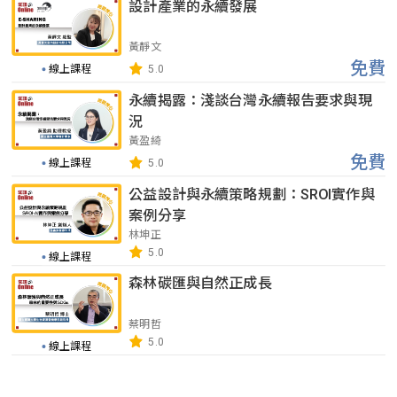
設計產業的永續發展
黃靜文
免費
線上課程
5.0
永續揭露：淺談台灣永續報告要求與現
況
黃盈綺
免費
線上課程
5.0
公益設計與永續策略規劃：SROI實作與
案例分享
林坤正
5.0
線上課程
森林碳匯與自然正成長
蔡明哲
5.0
線上課程