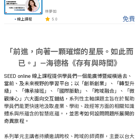
林夢如
免費
線上課程
5.0
「前進，向著一顆璀燦的星辰。如此而
已。」—海德格《存有與時間》
SEED online 線上課程提供學員們一個能廣博暨縱橫過去、
當前、及未來視野的學習平台；以「創新創業」、「轉型升
級」、「傳承接班」、「國際脈動」、「跨域融合」、「微
觀煉心」六大面向交互鏈結，
系列性主軸課題主旨在於幫助
學員們能更快速地汲取產業、學術、政經等方面的相關知識
體系與所蘊含的智慧底蘊。
，並思考如何設問問題所展開的
奇異旅程。
系列單元主講者持續邀請跨校、跨域的師資群，主要以台大